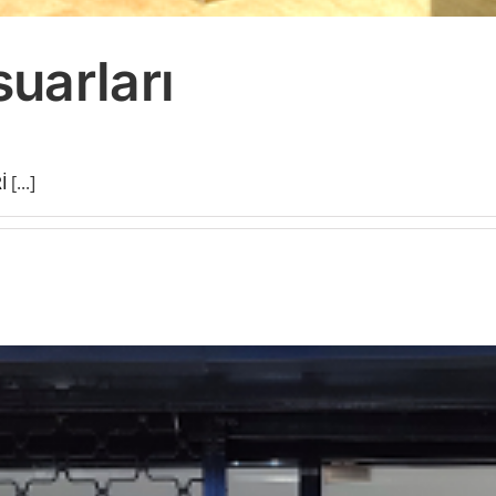
uarları
Rİ
[...]