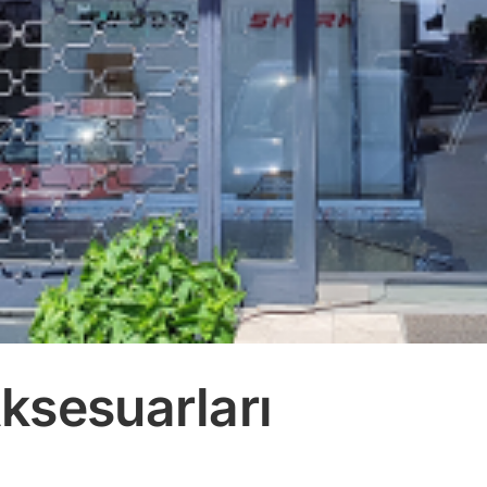
ksesuarları