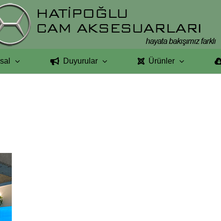
sal
Duyurular
Ürünler