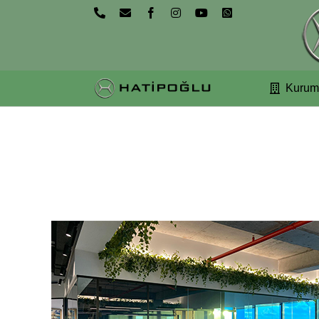
Skip
Phone
Email
Facebook
Instagram
YouTube
WhatsApp
to
content
Kurum