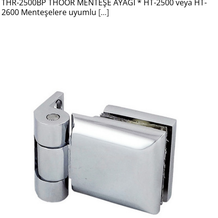
THR-2500BP THOOR MENTEŞE AYAĞI * HT-2500 veya HT-
2600 Menteşelere uyumlu
[...]