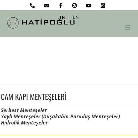
Skip
Phone
Email
Facebook
Instagram
YouTube
WhatsApp
to
content
TR
EN
CAM KAPI MENTEŞELERİ
Serbest Menteşeler
Yaylı Menteşeler (Duşakabin-Paraduş Menteşeler)
Hidrolik Menteşeler