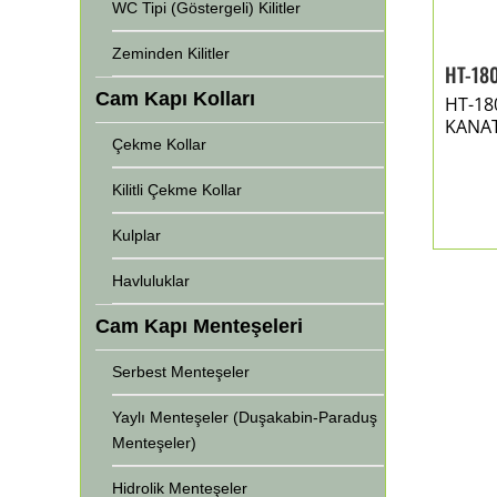
WC Tipi (Göstergeli) Kilitler
Zeminden Kilitler
HT-18
Cam Kapı Kolları
HT-180
KANAT
Çekme Kollar
Kilitli Çekme Kollar
Kulplar
Havluluklar
Cam Kapı Menteşeleri
Serbest Menteşeler
Yaylı Menteşeler (Duşakabin-Paraduş
Menteşeler)
Hidrolik Menteşeler