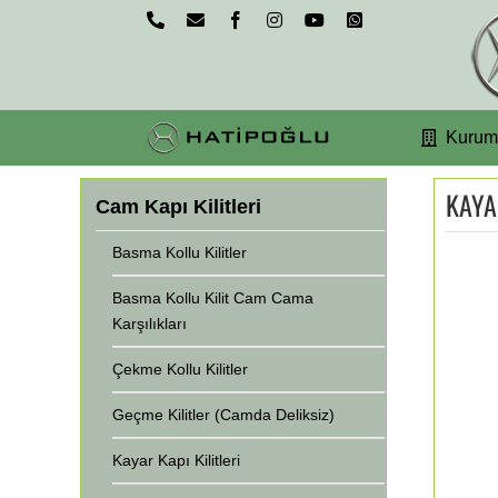
Skip
Phone
Email
Facebook
Instagram
YouTube
WhatsApp
to
content
Kurum
KAYA
Cam Kapı Kilitleri
Basma Kollu Kilitler
Basma Kollu Kilit Cam Cama
Karşılıkları
Çekme Kollu Kilitler
Geçme Kilitler (Camda Deliksiz)
Kayar Kapı Kilitleri