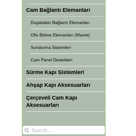
Cam Bağlantı Elemanları
Duşakabin Bağlantı Elemanları
Ofis Bölme Elemanları (Manet)
Sundurma Sistemleri
Cam Panel Destekleri
Sürme Kapı Sistemleri
Ahşap Kapı Aksesuarları
Çerçeveli Cam Kapı
Aksesuarları
Search
for: