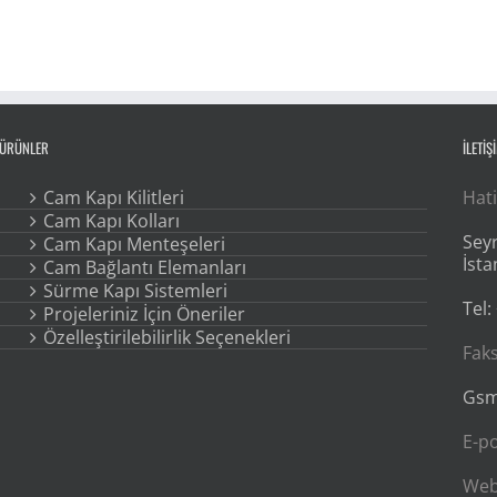
ÜRÜNLER
İLETİŞ
Cam Kapı Kilitleri
Hati
Cam Kapı Kolları
Seyr
Cam Kapı Menteşeleri
İsta
Cam Bağlantı Elemanları
Sürme Kapı Sistemleri
Tel:
Projeleriniz İçin Öneriler
Özelleştirilebilirlik Seçenekleri
Faks
Gsm
E-p
We