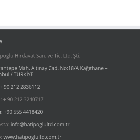
İM
poğlu Hırdavat San. ve Tic. Ltd. Şti.
antepe Mah. Altınay Cad. No:18/A Kağıthane –
nbul / TÜRKİYE
 + 90 212 2836112
: + 90 212 3240717
: +90 555 4418420
osta:
info@hatipoglultd.com.tr
b:
www.hatipoglultd.com.tr