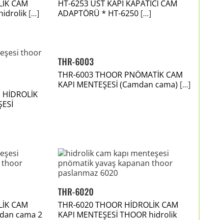
LİK CAM
HT-6253 ÜST KAPI KAPATICI CAM
idrolik
[...]
ADAPTÖRÜ * HT-6250
[...]
THR-6003
THR-6003 THOOR PNÖMATİK CAM
KAPI MENTEŞESİ (Camdan cama)
[...]
 HİDROLİK
ŞESİ
THR-6020
LİK CAM
THR-6020 THOOR HİDROLİK CAM
mdan cama 2
KAPI MENTEŞESİ THOOR hidrolik