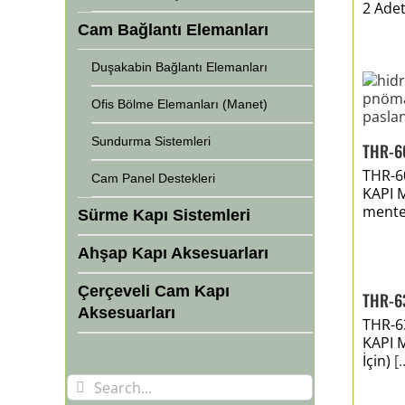
2 Ade
Cam Bağlantı Elemanları
Duşakabin Bağlantı Elemanları
Ofis Bölme Elemanları (Manet)
Sundurma Sistemleri
THR-6
THR-6
Cam Panel Destekleri
KAPI 
mente
Sürme Kapı Sistemleri
Ahşap Kapı Aksesuarları
Çerçeveli Cam Kapı
THR-6
Aksesuarları
THR-6
KAPI 
İçin)
[.
Search
for: