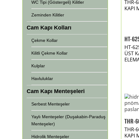
THR-6
WC Tipi (Göstergeli) Kilitler
KAPI 
Zeminden Kilitler
Cam Kapı Kolları
HT-62
Çekme Kollar
HT-62
ÜST K
Kilitli Çekme Kollar
ELEMA
Kulplar
Havluluklar
Cam Kapı Menteşeleri
Serbest Menteşeler
Yaylı Menteşeler (Duşakabin-Paraduş
THR-6
Menteşeler)
THR-6
KAPI 
Hidrolik Menteşeler