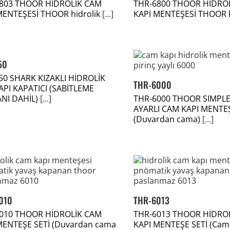
803 THOOR HİDROLİK CAM
THR-6800 THOOR HİDRO
MENTEŞESİ THOOR hidrolik
[...]
KAPI MENTEŞESİ THOOR h
50
50 SHARK KIZAKLI HİDROLİK
THR-6000
API KAPATICI (SABİTLEME
NI DAHİL)
[...]
THR-6000 THOOR SIMPLE
AYARLI CAM KAPI MENTE
(Duvardan cama)
[...]
010
THR-6013
010 THOOR HİDROLİK CAM
THR-6013 THOOR HİDRO
MENTEŞE SETİ (Duvardan cama
KAPI MENTEŞE SETİ (Ca