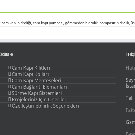
:
cam kapı hidroliği
,
cam kapı pompası
,
gömmeden hidrolik
,
pompasız hidrolik
,
üs
ÜRÜNLER
İLETİŞ
Cam Kapı Kilitleri
Hati
Cam Kapı Kolları
Seyr
Cam Kapı Menteşeleri
İsta
Cam Bağlantı Elemanları
Sürme Kapı Sistemleri
Tel:
Projeleriniz İçin Öneriler
Özelleştirilebilirlik Seçenekleri
Faks
Gsm
E-p