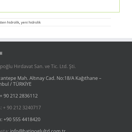
tten hidrolik
,
yeni hidrolik
İM
poğlu Hırdavat San. ve Tic. Ltd. Şti.
antepe Mah. Altınay Cad. No:18/A Kağıthane –
nbul / TÜRKİYE
 + 90 212 2836112
: + 90 212 3240717
: +90 555 4418420
osta:
info@hatipoglultd.com.tr