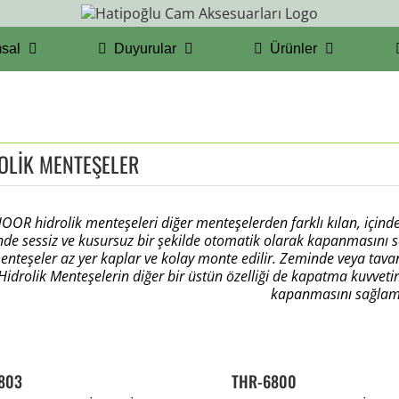
sal
Duyurular
Ürünler
OLİK MENTEŞELER
OOR hidrolik menteşeleri diğer menteşelerden farklı kılan, içind
nde sessiz ve kusursuz
bir şekilde otomatik olarak kapanmasını 
enteşeler az yer kaplar ve kolay
monte edilir. Zeminde veya tava
 Hidrolik Menteşelerin diğer bir üstün özelliği de kapatma kuvveti
kapanmasını sağlama
803
THR-6800