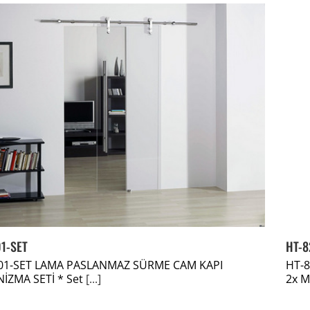
1-SET
HT-8
01-SET LAMA PASLANMAZ SÜRME CAM KAPI
HT-8
İZMA SETİ * Set
[...]
2x M