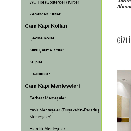
Görün
WC Tipi (Göstergeli) Kilitler
Alümin
Zeminden Kilitler
Cam Kapı Kolları
GİZL
Çekme Kollar
Kilitli Çekme Kollar
Kulplar
Havluluklar
Cam Kapı Menteşeleri
Serbest Menteşeler
Yaylı Menteşeler (Duşakabin-Paraduş
Menteşeler)
Hidrolik Menteşeler