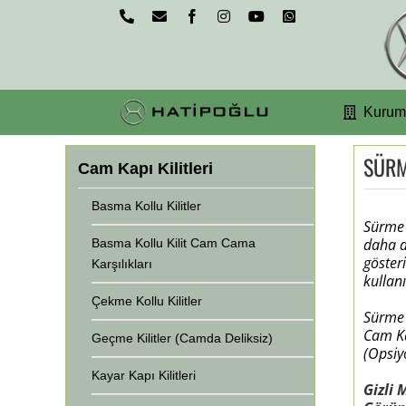
Skip
Phone
Email
Facebook
Instagram
YouTube
WhatsApp
to
content
Kurum
SÜRM
Cam Kapı Kilitleri
Basma Kollu Kilitler
Sürme 
daha d
Basma Kollu Kilit Cam Cama
göster
Karşılıkları
kullan
Çekme Kollu Kilitler
Sürme 
Cam Ka
Geçme Kilitler (Camda Deliksiz)
(Opsiy
Kayar Kapı Kilitleri
Gizli