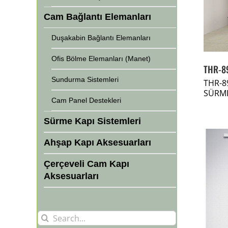
Cam Bağlantı Elemanları
Duşakabin Bağlantı Elemanları
Ofis Bölme Elemanları (Manet)
THR-8
Sundurma Sistemleri
THR-8
SÜRME
Cam Panel Destekleri
Sürme Kapı Sistemleri
Ahşap Kapı Aksesuarları
Çerçeveli Cam Kapı
Aksesuarları
Search
for: