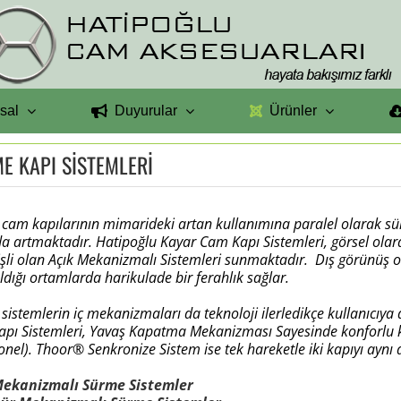
sal
Duyurular
Ürünler
E KAPI SİSTEMLERİ
cam kapılarının mimarideki artan kullanımına paralel olarak sü
a artmaktadır.
Hatipoğlu Kayar Cam Kapı Sistemleri, görsel olar
işli olan Açık Mekanizmalı Sistemleri sunmaktadır. Dış görünüş ol
ıldığı ortamlarda harikulade bir ferahlık sağlar.
sistemlerin iç mekanizmaları da teknoloji ilerledikçe kullanıcıy
pı Sistemleri, Yavaş Kapatma Mekanizması Sayesinde konforlu k
onel). Thoor® Senkronize Sistem ise tek hareketle iki kapıyı ay
 Mekanizmalı Sürme Sistemler