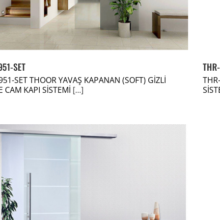
951-SET
THR-
951-SET THOOR YAVAŞ KAPANAN (SOFT) GİZLİ
THR-
 CAM KAPI SİSTEMİ
[...]
SİST