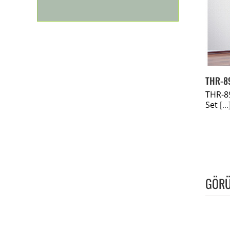
THR-8
THR-8
Set
[...
GÖRÜ