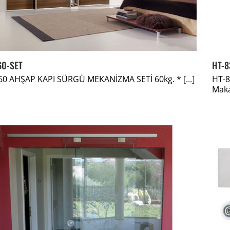
60-SET
HT-8
60 AHŞAP KAPI SÜRGÜ MEKANİZMA SETİ 60kg. *
[...]
HT-
Maka