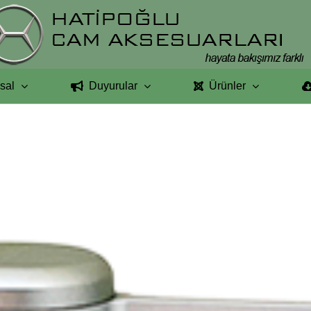
sal
Duyurular
Ürünler