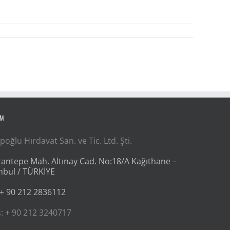
İM
poğlu Hırdavat San. ve Tic. Ltd. Şti.
antepe Mah. Altınay Cad. No:18/A Kağıthane –
nbul / TÜRKİYE
 + 90 212 2836112
: + 90 212 3240717