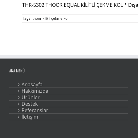
THR-5302 THOOR EQUAL KİLİTLİ ÇEKME KOL * Dışa
Tags:
thoor kilitli çekme kol
ANA MENÜ
Anasayfa
Hakkımızda
Ürünler
Destek
Referanslar
İletişim