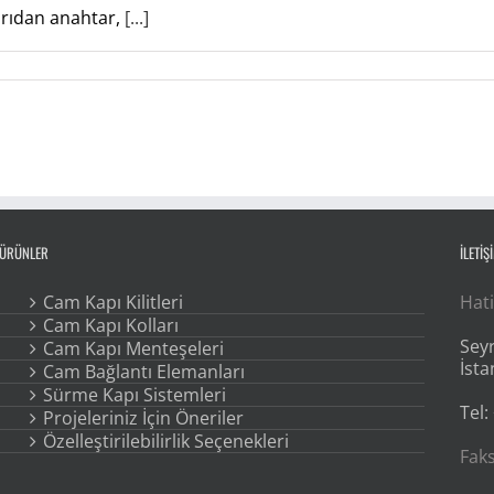
rıdan anahtar,
[...]
ÜRÜNLER
İLETİŞ
Cam Kapı Kilitleri
Hati
Cam Kapı Kolları
Seyr
Cam Kapı Menteşeleri
İsta
Cam Bağlantı Elemanları
Sürme Kapı Sistemleri
Tel:
Projeleriniz İçin Öneriler
Özelleştirilebilirlik Seçenekleri
Faks