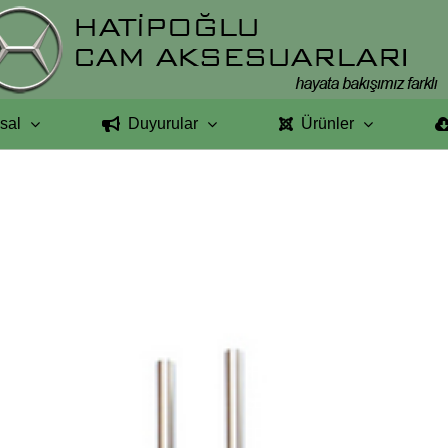
sal
Duyurular
Ürünler