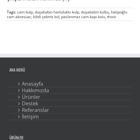
Tags:
cam kulp
,
duşakabin havluluklu kulp
,
duşakabin kulbu
,
hatipoğlu
cam aksesuar
,
kilitli çekme kol
,
paslanmaz cam kapı kolu
,
thoor
ANA MENÜ
Anasayfa
Hakkımızda
Ürünler
Destek
Referanslar
İletişim
ÜRÜNLER