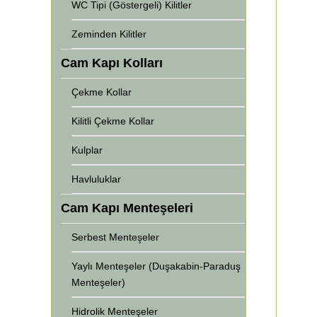
WC Tipi (Göstergeli) Kilitler
Zeminden Kilitler
Cam Kapı Kolları
Çekme Kollar
Kilitli Çekme Kollar
Kulplar
Havluluklar
Cam Kapı Menteşeleri
Serbest Menteşeler
Yaylı Menteşeler (Duşakabin-Paraduş
Menteşeler)
Hidrolik Menteşeler