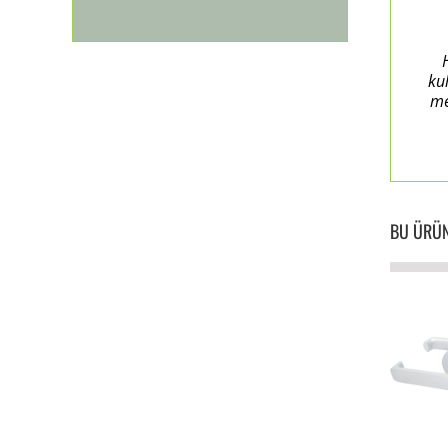
ku
me
BU ÜRÜN