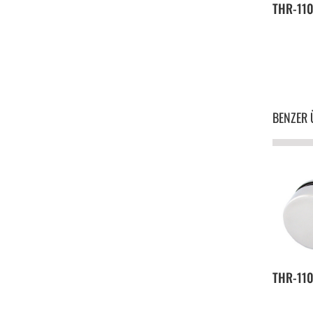
THR-11
BENZER 
THR-11