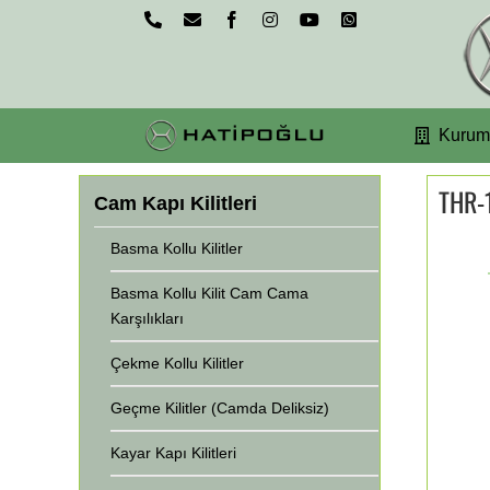
Skip
Phone
Email
Facebook
Instagram
YouTube
WhatsApp
to
content
Kurum
THR-
Cam Kapı Kilitleri
Basma Kollu Kilitler
Basma Kollu Kilit Cam Cama
Karşılıkları
Çekme Kollu Kilitler
Geçme Kilitler (Camda Deliksiz)
Kayar Kapı Kilitleri