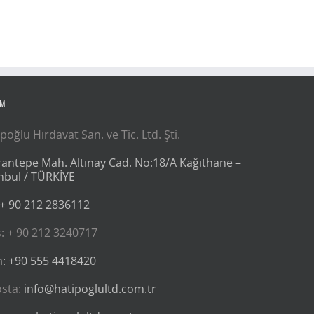
İM
poğlu Hırdavat San. ve Tic. Ltd. Şti.
antepe Mah. Altınay Cad. No:18/A Kağıthane –
nbul / TÜRKİYE
 + 90 212 2836112
: + 90 212 3240717
: +90 555 4418420
osta:
info@hatipoglultd.com.tr