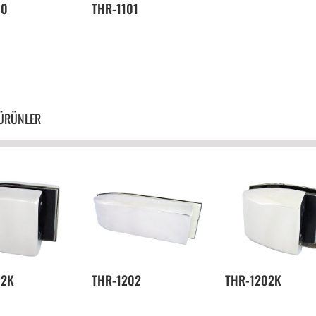
00
THR-1101
ÜRÜNLER
02K
THR-1202
THR-1202K