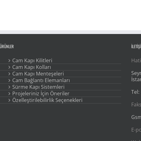
ÜRÜNLER
İLETİŞ
Cam Kapı Kilitleri
Hati
Cam Kapı Kolları
Seyr
Cam Kapı Menteşeleri
İsta
Cam Bağlantı Elemanları
Sürme Kapı Sistemleri
Tel:
Projeleriniz İçin Öneriler
Özelleştirilebilirlik Seçenekleri
Faks
Gsm
E-p