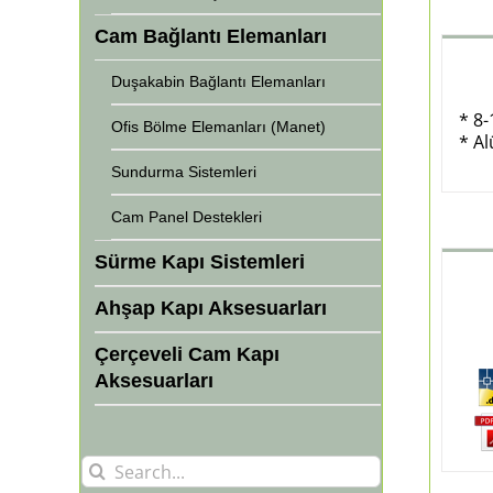
Cam Bağlantı Elemanları
Duşakabin Bağlantı Elemanları
* 8
Ofis Bölme Elemanları (Manet)
* A
Sundurma Sistemleri
Cam Panel Destekleri
Sürme Kapı Sistemleri
Ahşap Kapı Aksesuarları
Çerçeveli Cam Kapı
Aksesuarları
Search
for: