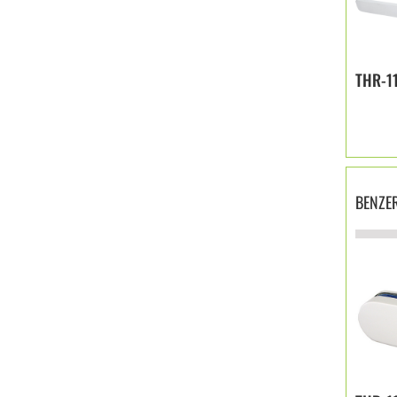
THR-1
BENZE