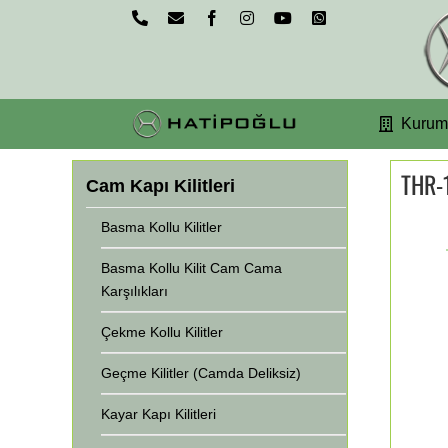
Skip
Phone
Email
Facebook
Instagram
YouTube
WhatsApp
to
content
Kurum
THR-
Cam Kapı Kilitleri
Basma Kollu Kilitler
Basma Kollu Kilit Cam Cama
Karşılıkları
Çekme Kollu Kilitler
Geçme Kilitler (Camda Deliksiz)
Kayar Kapı Kilitleri