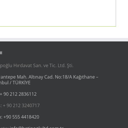
İM
poğlu Hırdavat San. ve Tic. Ltd. Şti.
antepe Mah. Altınay Cad. No:18/A Kağıthane –
nbul / TÜRKİYE
 + 90 212 2836112
: + 90 212 3240717
: +90 555 4418420