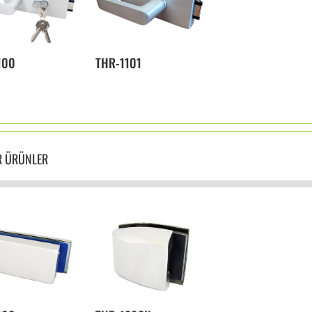
100
THR-1101
R ÜRÜNLER