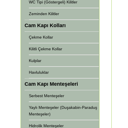
WC Tipi (Göstergeli) Kilitler
Zeminden Kilitler
Cam Kapı Kolları
Çekme Kollar
Kilitli Çekme Kollar
Kulplar
Havluluklar
Cam Kapı Menteşeleri
Serbest Menteşeler
Yaylı Menteşeler (Duşakabin-Paraduş
Menteşeler)
Hidrolik Menteşeler