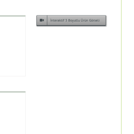
İnteraktif 3 Boyutlu Ürün Görseli