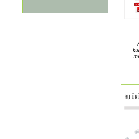
ku
me
BU ÜRÜ