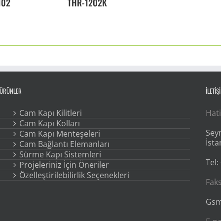
102
THR-1202K
ÜRÜNLER
İLETİŞ
Cam Kapı Kilitleri
Hati
Cam Kapı Kolları
Seyr
Cam Kapı Menteşeleri
İsta
Cam Bağlantı Elemanları
Sürme Kapı Sistemleri
Tel:
Projeleriniz İçin Öneriler
Özelleştirilebilirlik Seçenekleri
Faks
Gsm