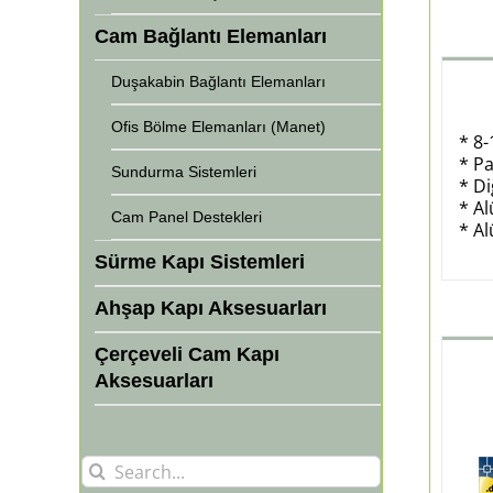
Cam Bağlantı Elemanları
Duşakabin Bağlantı Elemanları
Ofis Bölme Elemanları (Manet)
* 8
* Pa
Sundurma Sistemleri
* Di
* A
Cam Panel Destekleri
* A
Sürme Kapı Sistemleri
Ahşap Kapı Aksesuarları
Çerçeveli Cam Kapı
Aksesuarları
Search
for: