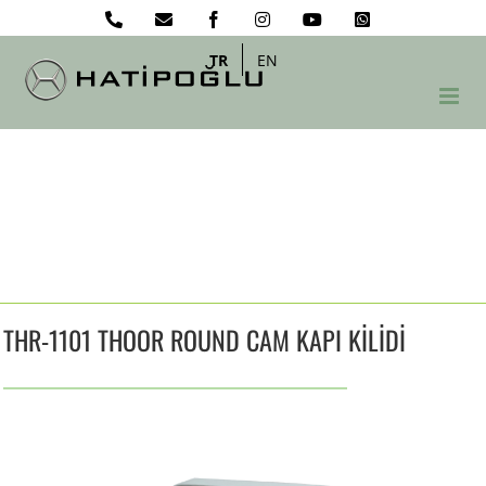
Skip
Phone
Email
Facebook
Instagram
YouTube
WhatsApp
to
content
TR
EN
THR-1101 THOOR ROUND CAM KAPI KİLİDİ