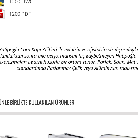
1200.DWG
1200.PDF
Hatipoğlu Cam Kapı Kilitleri ile evinizin ve ofisinizin siz dışarı
llanıldıktan sonra bile performansını hiç kaybetmeyen Hatipoğlu C
kanizmaları ile size huzurlu bir ortam sunar. Parlak, Satin, Mat
standardında Paslanmaz Çelik veya Alüminyum malzeme se
NLE BİRLİKTE KULLANILAN ÜRÜNLER