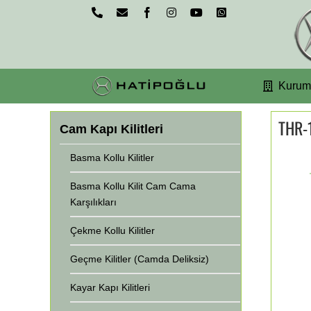
Skip
Phone
Email
Facebook
Instagram
YouTube
WhatsApp
to
content
Kurum
THR-
Cam Kapı Kilitleri
Basma Kollu Kilitler
Basma Kollu Kilit Cam Cama
Karşılıkları
Çekme Kollu Kilitler
Geçme Kilitler (Camda Deliksiz)
Kayar Kapı Kilitleri