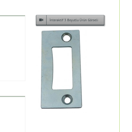
İnteraktif 3 Boyutlu Ürün Görseli