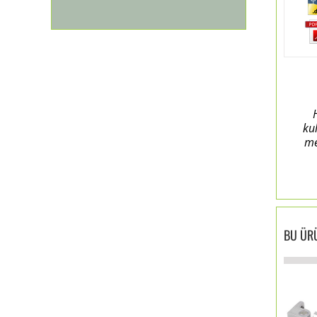
ku
me
BU ÜRÜ