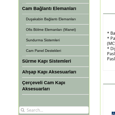
Cam Bağlantı Elemanları
Duşakabin Bağlantı Elemanları
Ofis Bölme Elemanları (Manet)
* Ba
* P
Sundurma Sistemleri
(MC
* Di
Cam Panel Destekleri
Pasl
Pasl
Sürme Kapı Sistemleri
Ahşap Kapı Aksesuarları
Çerçeveli Cam Kapı
Aksesuarları
Search
for: