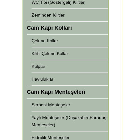
WC Tipi (Göstergeli) Kilitler
Zeminden Kilitler
Cam Kapı Kolları
Çekme Kollar
Kilitli Çekme Kollar
Kulplar
Havluluklar
Cam Kapı Menteşeleri
Serbest Menteşeler
Yaylı Menteşeler (Duşakabin-Paraduş
Menteşeler)
Hidrolik Menteşeler