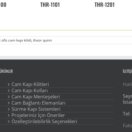
100
THR-1101
THR-1201
:
ofis cam kapı kilidi
,
thoor quinn
ÜRÜNLER
İLETİŞ
Cam Kapı Kilitleri
Hati
Cam Kapı Kolları
Seyr
Cam Kapı Menteşeleri
İsta
Cam Bağlantı Elemanları
Sürme Kapı Sistemleri
Tel:
Projeleriniz İçin Öneriler
Özelleştirilebilirlik Seçenekleri
Faks