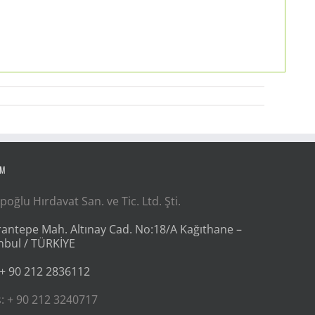
İM
poğlu Hırdavat San. ve Tic. Ltd. Şti.
antepe Mah. Altınay Cad. No:18/A Kağıthane –
nbul / TÜRKİYE
 + 90 212 2836112
: + 90 212 3240717